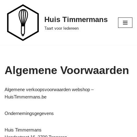
Ga
Huis Timmermans
naar
Taart voor Iedereen
de
inhoud
Algemene Voorwaarden
Algemene verkoopsvoorwaarden webshop –
HuisTimmermans.be
Ondernemingsgegevens
Huis Timmermans