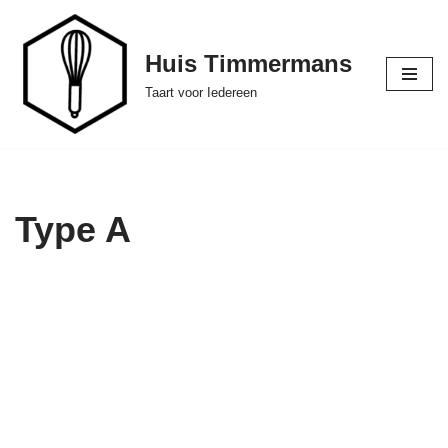
Ga
Huis Timmermans
naar
Taart voor Iedereen
de
inhoud
Type A