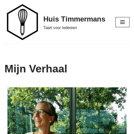
Ga
Huis Timmermans
naar
Taart voor Iedereen
de
inhoud
Mijn Verhaal