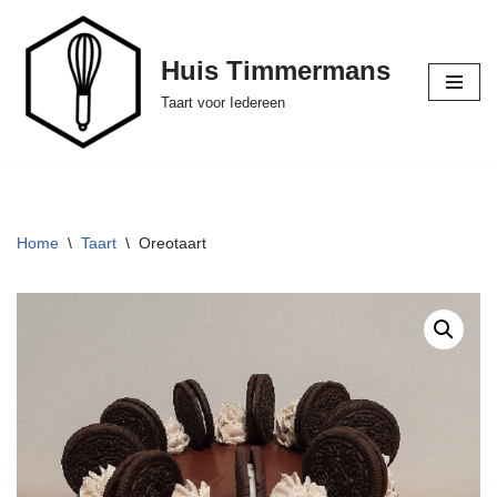
Ga
Huis Timmermans
naar
Taart voor Iedereen
de
inhoud
Home
\
Taart
\
Oreotaart