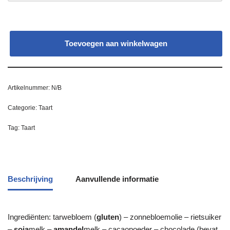
Toevoegen aan winkelwagen
Artikelnummer:
N/B
Categorie:
Taart
Tag:
Taart
Beschrijving
Aanvullende informatie
Ingrediënten: tarwebloem (
gluten
) – zonnebloemolie – rietsuiker
–
soja
melk –
amandel
melk – cacaopoeder – chocolade (bevat