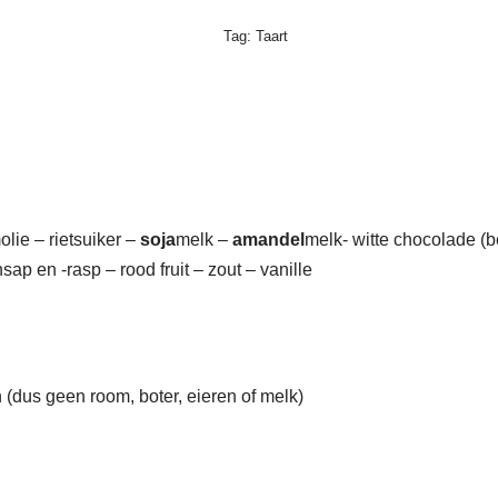
Tag:
Taart
lie – rietsuiker –
soja
melk –
amandel
melk- witte chocolade (b
p en -rasp – rood fruit – zout – vanille
n (dus geen room, boter, eieren of melk)