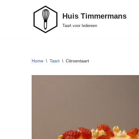
Huis Timmermans
Ga
naar
Taart voor Iedereen
de
inhoud
Home
\
Taart
\
Citroentaart