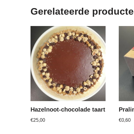
Gerelateerde product
Hazelnoot-chocolade taart
Prali
€
25,00
€
0,60