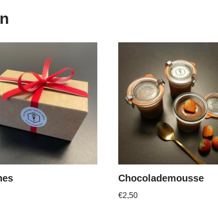
en
nes
Chocolademousse
€
2,50