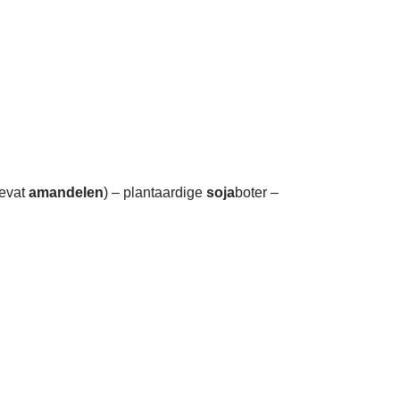
evat
amandelen
) – plantaardige
soja
boter –